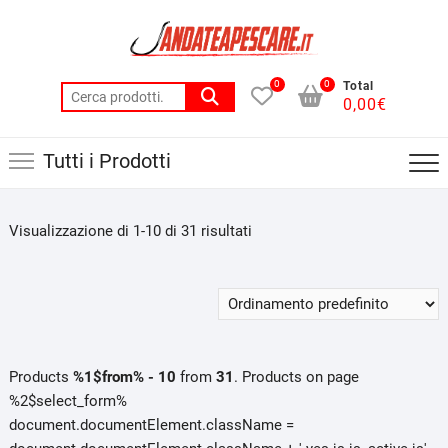
Skip
to
content
0
0
Total
Cerca:
0,00
€
Tutti i Prodotti
Visualizzazione di 1-10 di 31 risultati
Products
%1$from% - 10
from
31
. Products on page
%2$select_form%
document.documentElement.className =