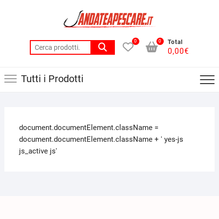
0
0
Total
0,00
€
Tutti i Prodotti
document.documentElement.className =
document.documentElement.className + ' yes-js
js_active js'