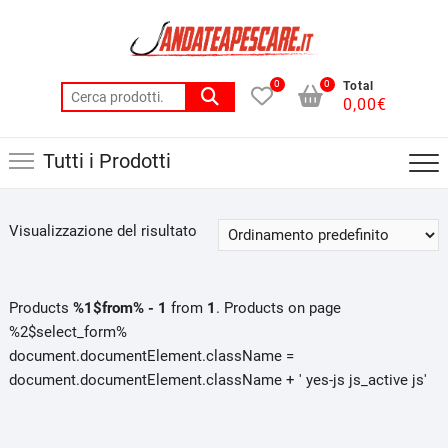
Skip
to
content
0
0
Total
Cerca:
0,00
€
Tutti i Prodotti
Visualizzazione del risultato
Products
%1$from% - 1
from
1
. Products on page
%2$select_form%
document.documentElement.className =
document.documentElement.className + ' yes-js js_active js'