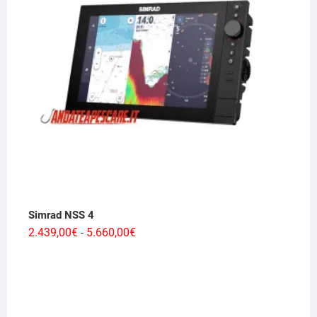
Simrad NSS 4
Fascia
2.439,00
€
5.660,00
€
-
di
prezzo:
da
2.439,00€
a