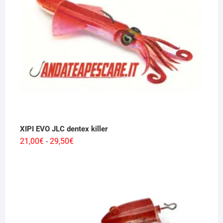
682,00€
XIPI EVO JLC dentex killer
Fascia
21,00
€
29,50
€
-
di
prezzo:
da
21,00€
a
29,50€