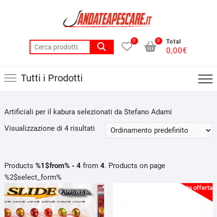
Skip
to
content
0
0
Total
Cerca:
0,00
€
Tutti i Prodotti
Artificiali per il kabura selezionati da Stefano Adami
Visualizzazione di 4 risultati
Products
%1$from% - 4
from
4
. Products on page
%2$select_form%
In offerta!