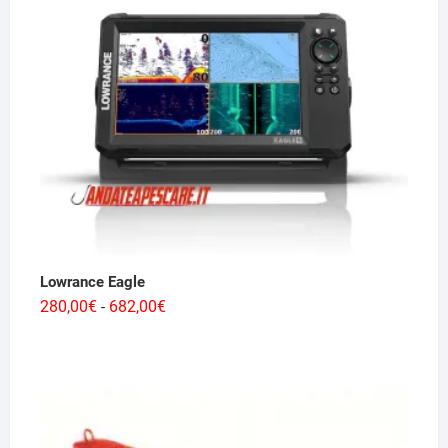
5.660,00€
Lowrance Eagle
Fascia
280,00
€
682,00
€
-
di
prezzo:
da
280,00€
a