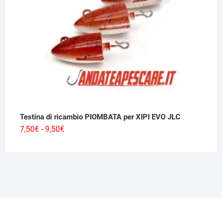
Testina di ricambio PIOMBATA per XIPI EVO JLC
Fascia
7,50
€
9,50
€
-
di
prezzo:
da
7,50€
a
9,50€