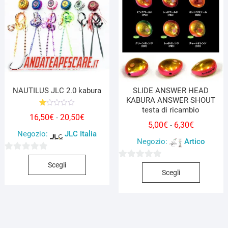
opzioni
possono
posson
essere
essere
scelte
scelte
nella
nella
pagina
pagina
del
del
prodotto
prodott
NAUTILUS JLC 2.0 kabura
SLIDE ANSWER HEAD
KABURA ANSWER SHOUT
testa di ricambio
V
Fascia
16,50
€
20,50
€
-
al
Fascia
5,00
€
6,30
€
-
ut
di
at
Negozio:
JLC Italia
di
o
prezzo:
Negozio:
Artico
1.
prezzo:
0
da
0
Questo
0
da
s
Scegli
Questo
16,50€
0
u
prodotto
s
Scegli
5,00€
5
prodott
a
s
ha
u
a
ha
20,50€
u
più
5
6,30€
più
5
varianti.
varianti.
Le
Le