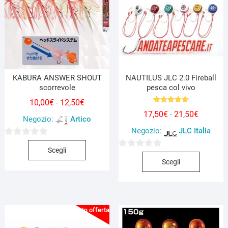
KABURA ANSWER SHOUT
NAUTILUS JLC 2.0 Fireball
scorrevole
pesca col vivo
Fascia
10,00
€
12,50
€
-
Valutato
Fascia
17,50
€
21,50
€
di
-
5.00
Negozio:
Artico
su 5
di
prezzo:
Negozio:
JLC Italia
prezzo:
da
Questo
0
da
Scegli
10,00€
Questo
0
prodotto
s
Scegli
17,50€
a
prodott
s
ha
u
a
12,50€
ha
u
più
5
21,50€
più
5
varianti.
varianti.
Le
In offerta!
Le
opzioni