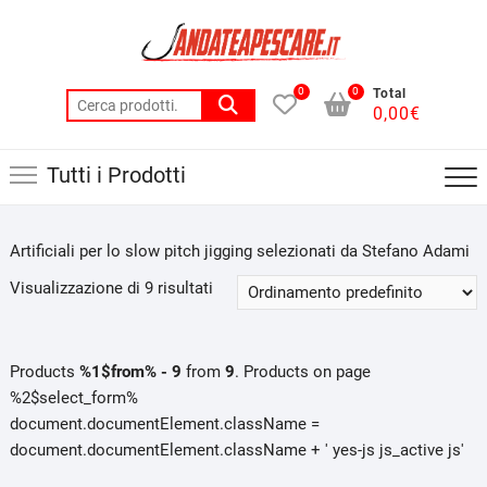
Skip
to
content
0
0
Total
Cerca:
0,00
€
Tutti i Prodotti
Artificiali per lo slow pitch jigging selezionati da Stefano Adami
Visualizzazione di 9 risultati
Products
%1$from% - 9
from
9
. Products on page
%2$select_form%
document.documentElement.className =
document.documentElement.className + ' yes-js js_active js'