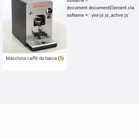
ssName =
document.documentElement.cla
ssName + ' yes-js js_active js'
Macchina caffè da barca
(1)