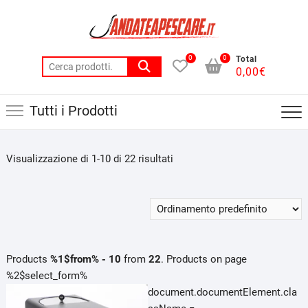
Skip
to
content
0
0
Total
Cerca:
0,00
€
Tutti i Prodotti
Visualizzazione di 1-10 di 22 risultati
Products
%1$from% - 10
from
22
. Products on page
%2$select_form%
document.documentElement.cla