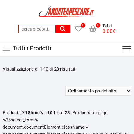
Skip
to
content
0
0
Total
Cerca:
0,00
€
Tutti i Prodotti
Visualizzazione di 1-10 di 23 risultati
Products
%1$from% - 10
from
23
. Products on page
%2$select_form%
document.documentElement.className =