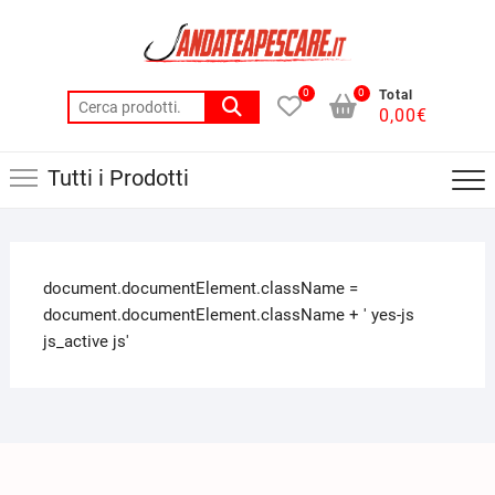
0
0
Total
0,00
€
Tutti i Prodotti
document.documentElement.className =
document.documentElement.className + ' yes-js
js_active js'