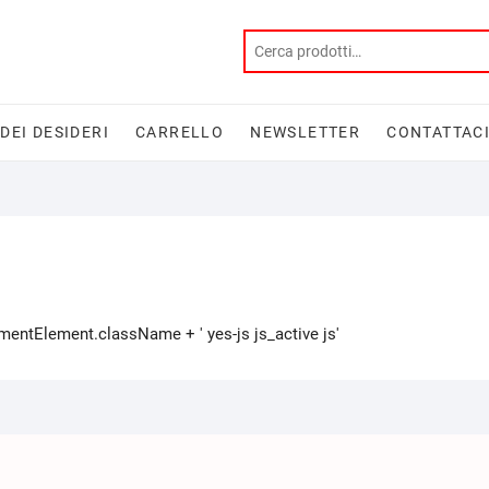
 DEI DESIDERI
CARRELLO
NEWSLETTER
CONTATTAC
tElement.className + ' yes-js js_active js'