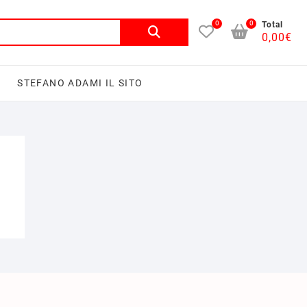
0
0
Total
0,00
€
I
STEFANO ADAMI IL SITO