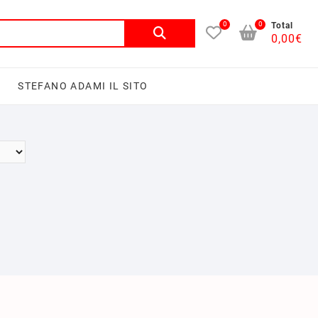
0
0
Cerca:
Total
0,00
€
I
STEFANO ADAMI IL SITO