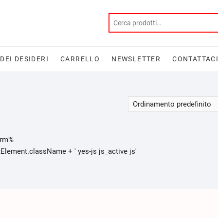
 DEI DESIDERI
CARRELLO
NEWSLETTER
CONTATTAC
orm%
ment.className + ' yes-js js_active js'