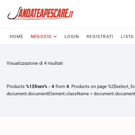
Skip
to
content
HOME
NEGOZIO
LOGIN
REGISTRATI
LISTA
Visualizzazione di 4 risultati
Products
%1$from% - 4
from
4
. Products on page %2$select_f
document.documentElement.className = document.documentEle