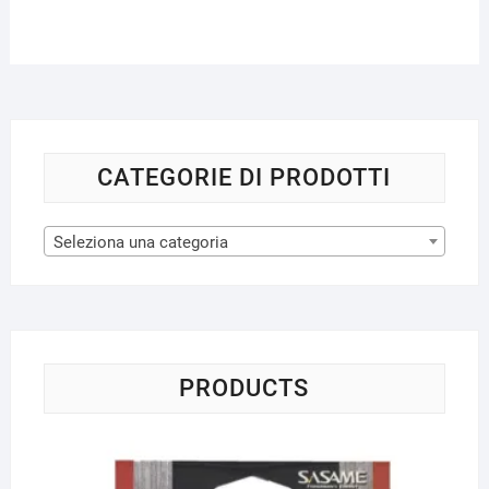
varianti.
Le
opzioni
possono
essere
scelte
nella
CATEGORIE DI PRODOTTI
pagina
del
Seleziona una categoria
prodotto
PRODUCTS