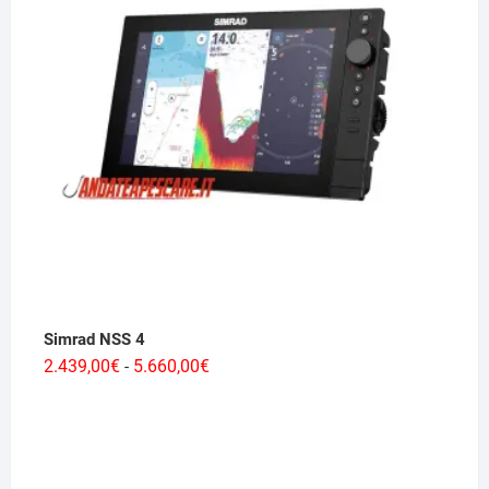
Simrad NSS 4
Fascia
2.439,00
€
5.660,00
€
-
di
prezzo:
da
2.439,00€