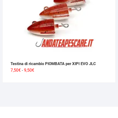
Testina di ricambio PIOMBATA per XIPI EVO JLC
Fascia
7,50
€
9,50
€
-
di
prezzo:
da
7,50€
a
9,50€