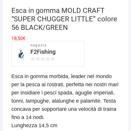
Esca in gomma MOLD CRAFT
“SUPER CHUGGER LITTLE” colore
56 BLACK/GREEN
18,50
€
negozio
F2Fishing
0
s
Esca in gomma morbida, leader nel mondo
u
per la pesca ai rostrati, perfetta nei nostri mari
5
per insidiare i pesci spada, aguglie imperiali,
tonni, lampughe, alalunghe e palamite. Testa
concava per sopportare una velocità di traina
fino a 14 nodi.
Lunghezza 14,5 cm