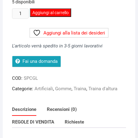
5 disponibili
Esca
Aggiungi al carrello
in
gomma
Aggiungi alla lista dei desideri
MOLD
CRAFT
L'articolo verrà spedito in 3-5 giorni lavorativi
"SUPER
CHUGGER
Fai una domanda
LITTLE"
colore
56
COD:
SPCGL
BLACK/GREEN
Categorie:
Artificiali
,
Gomme
,
Traina
,
Traina d'altura
quantità
Descrizione
Recensioni (0)
REGOLE DI VENDITA
Richieste