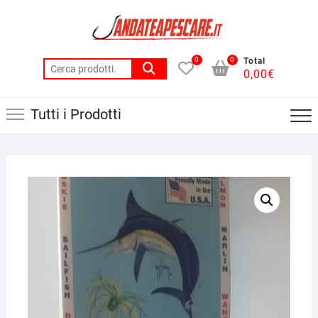
Skip
to
content
0
0
Total
Cerca:
0,00
€
Tutti i Prodotti