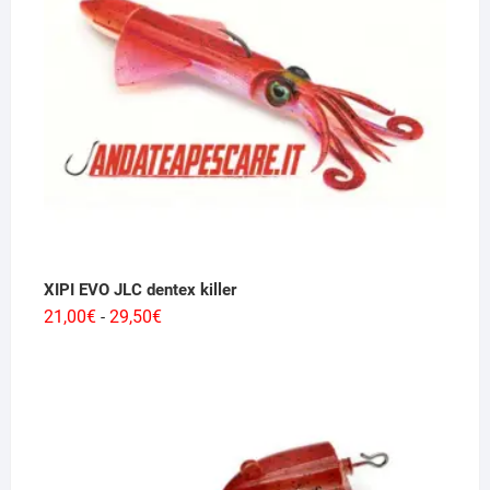
682,00€
XIPI EVO JLC dentex killer
Fascia
21,00
€
29,50
€
-
di
prezzo:
da
21,00€
a
29,50€