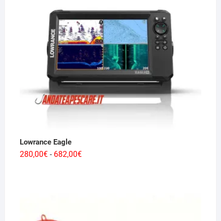
a
5.660,00€
Lowrance Eagle
Fascia
280,00
€
682,00
€
-
di
prezzo:
da
280,00€
a