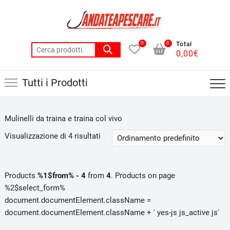
Skip
to
content
0
0
Total
Cerca:
0,00
€
Tutti i Prodotti
Mulinelli da traina e traina col vivo
Visualizzazione di 4 risultati
Products
%1$from% - 4
from
4
. Products on page
%2$select_form%
document.documentElement.className =
document.documentElement.className + ' yes-js js_active js'