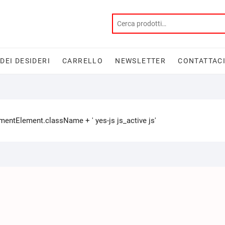
 DEI DESIDERI
CARRELLO
NEWSLETTER
CONTATTAC
tElement.className + ' yes-js js_active js'