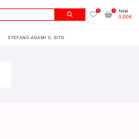
0
0
Total
0,00
€
I
STEFANO ADAMI IL SITO