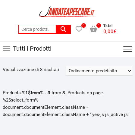
Skip
to
content
0
0
Total
Cerca:
0,00
€
Tutti i Prodotti
Visualizzazione di 3 risultati
Products
%1$from% - 3
from
3
. Products on page
%2$select_form%
document.documentElement.className =
document.documentElement.className + ' yes-js js_active js'