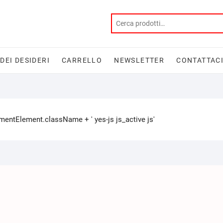
 DEI DESIDERI
CARRELLO
NEWSLETTER
CONTATTAC
tElement.className + ' yes-js js_active js'