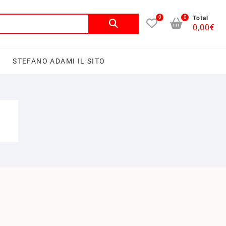
0
0
Total
0,00
€
I
STEFANO ADAMI IL SITO