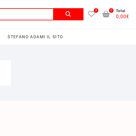
0
0
Total
0,00
€
I
STEFANO ADAMI IL SITO