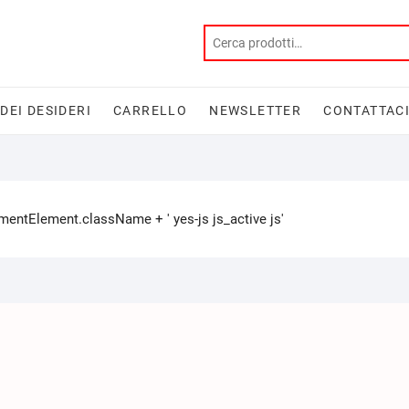
 DEI DESIDERI
CARRELLO
NEWSLETTER
CONTATTAC
tElement.className + ' yes-js js_active js'