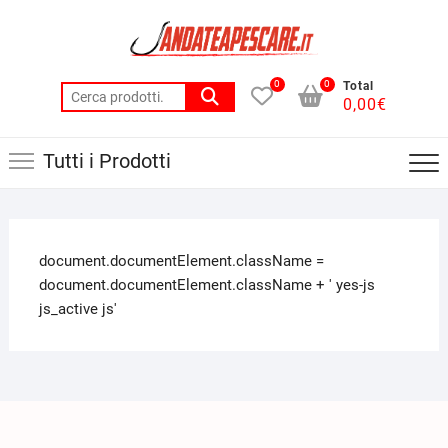
0
0
Total
0,00
€
Tutti i Prodotti
document.documentElement.className =
document.documentElement.className + ' yes-js
js_active js'