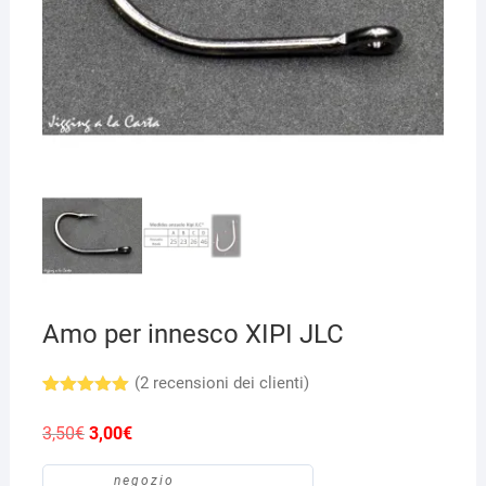
Amo per innesco XIPI JLC
(
2
recensioni dei clienti)
Valutato
2
5.00
su 5
Il
Il
3,50
€
3,00
€
su base
prezzo
prezzo
di
originale
attuale
recensioni
era:
è:
negozio