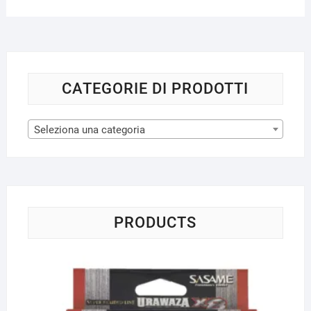
opzioni
opzioni
possono
possono
essere
essere
scelte
scelte
nella
nella
pagina
CATEGORIE DI PRODOTTI
pagina
del
del
prodotto
Seleziona una categoria
prodotto
PRODUCTS