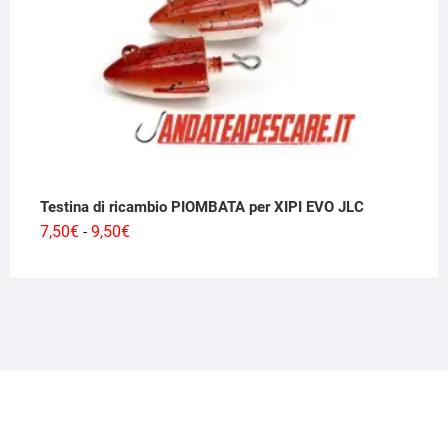
Testina di ricambio PIOMBATA per XIPI EVO JLC
Fascia
7,50
€
9,50
€
-
di
prezzo:
da
7,50€
a
9,50€