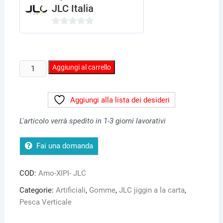
3,50€.
3,00€.
JLC Italia
0
s
u
Amo
Aggiungi al carrello
5
per
innesco
Aggiungi alla lista dei desideri
XIPI
JLC
L'articolo verrà spedito in 1-3 giorni lavorativi
quantità
Fai una domanda
COD:
Amo-XIPI- JLC
Categorie:
Artificiali
,
Gomme
,
JLC jiggin a la carta
,
Pesca Verticale