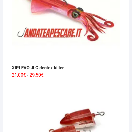
XIPI EVO JLC dentex killer
Fascia
21,00
€
29,50
€
-
di
prezzo:
da
21,00€
a
29,50€