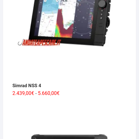
Simrad NSS 4
Fascia
2.439,00
€
5.660,00
€
-
di
prezzo:
da
2.439,00€
a
5.660,00€