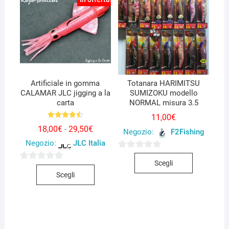
opzioni
essere
possono
scelte
essere
nella
scelte
pagina
nella
del
pagina
prodotto
del
Artificiale in gomma
Totanara HARIMITSU
CALAMAR JLC jigging a la
SUMIZOKU modello
prodotto
carta
NORMAL misura 3.5
11,00
€
Valutato
Fascia
18,00
€
29,50
€
-
4.50
Negozio:
F2Fishing
di
su 5
Negozio:
JLC Italia
prezzo:
da
Questo
0
18,00€
Scegli
a
Questo
0
prodotto
s
29,50€
Scegli
prodotto
s
ha
u
ha
u
più
5
più
5
varianti.
varianti.
Le
Le