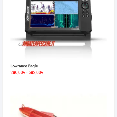
Lowrance Eagle
Fascia
280,00
€
682,00
€
-
di
prezzo:
da
280,00€
a
682,00€