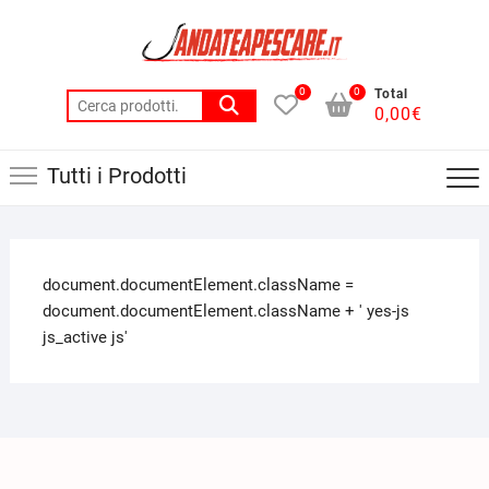
0
0
Total
0,00
€
Tutti i Prodotti
document.documentElement.className =
document.documentElement.className + ' yes-js
js_active js'