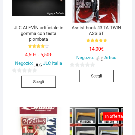
JLC ALEVÍN artificiale in
Assist hook 43-TA TWIN
gomma con testa
ASSIST
piombata
Valutato
14,00
€
5.00
Valutato
su 5
Fascia
4,50
€
5,50
€
-
4.00
Negozio:
Artico
di
su 5
Negozio:
JLC Italia
prezzo:
da
Questo
0
4,50€
Scegli
a
Questo
0
prodotto
s
5,50€
Scegli
prodotto
s
ha
u
ha
u
più
5
più
5
varianti.
varianti.
Le
Le
opzioni
In offerta!
opzioni
possono
possono
essere