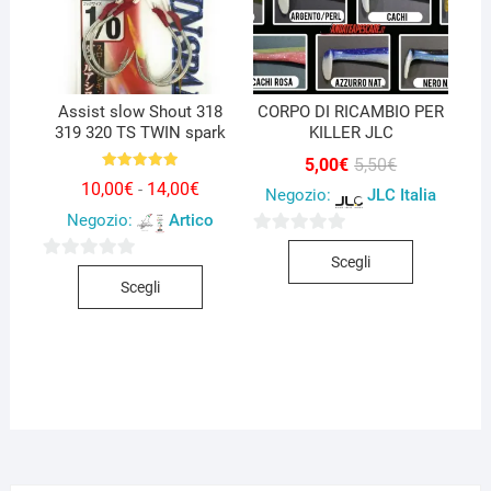
essere
scelte
scelte
nella
nella
pagina
pagina
del
del
Assist slow Shout 318
CORPO DI RICAMBIO PER
prodotto
319 320 TS TWIN spark
prodotto
KILLER JLC
Il
Il
5,00
€
5,50
€
prezzo
prezzo
Valutato
Fascia
10,00
€
14,00
€
-
5.00
Negozio:
JLC Italia
originale
attuale
di
su 5
era:
è:
Negozio:
Artico
prezzo:
5,50€.
5,00€.
da
Questo
0
10,00€
Scegli
a
Questo
0
prodotto
s
14,00€
Scegli
prodotto
s
ha
u
ha
u
più
5
più
5
varianti.
varianti.
Le
Le
opzioni
opzioni
possono
possono
essere
essere
scelte