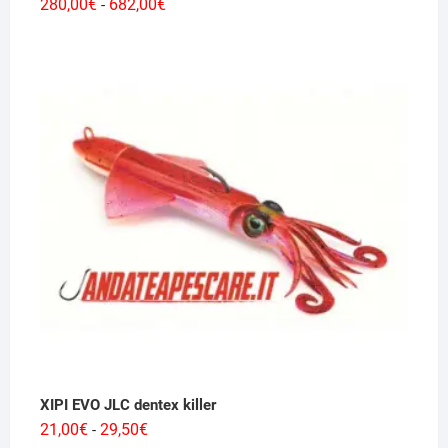
Fascia
280,00
€
682,00
€
-
di
prezzo:
da
280,00€
a
682,00€
XIPI EVO JLC dentex killer
Fascia
21,00
€
29,50
€
-