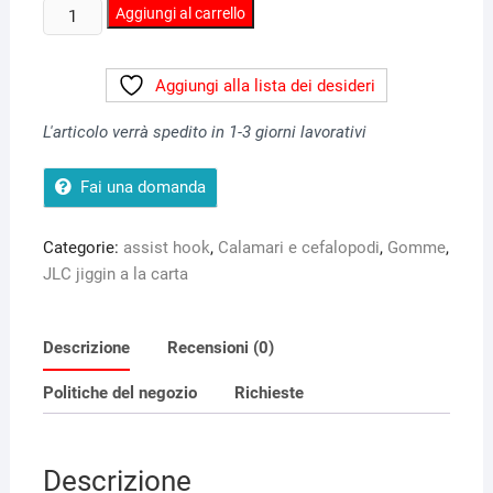
Assist
Aggiungi al carrello
a
due
Aggiungi alla lista dei desideri
ami
per
L'articolo verrà spedito in 1-3 giorni lavorativi
JLC
OKI
Fai una domanda
quantità
Categorie:
assist hook
,
Calamari e cefalopodi
,
Gomme
,
JLC jiggin a la carta
Descrizione
Recensioni (0)
Politiche del negozio
Richieste
Descrizione