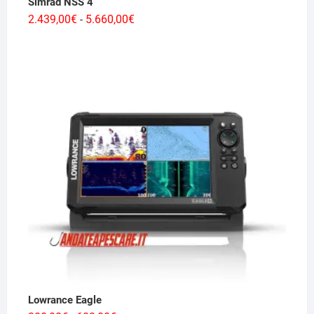
Simrad NSS 4
Fascia
2.439,00
€
5.660,00
€
-
di
prezzo:
da
2.439,00€
a
5.660,00€
Lowrance Eagle