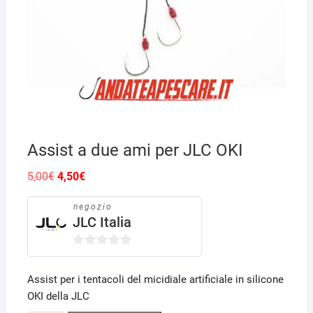
Assist a due ami per JLC OKI
Il
Il
5,00
€
4,50
€
prezzo
prezzo
originale
attuale
era:
è:
negozio
5,00€.
4,50€.
JLC Italia
0
s
Assist per i tentacoli del micidiale artificiale in silicone
u
OKI della JLC
5