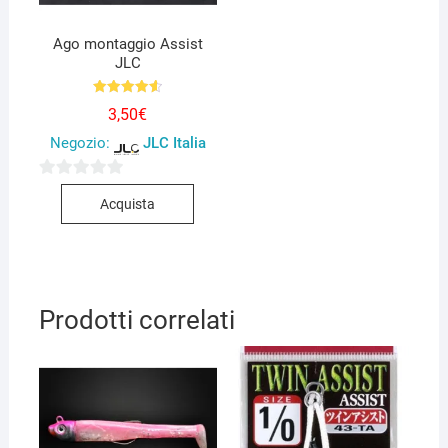
pagina
del
Ago montaggio Assist
JLC
prodotto
Valutato
3,50
€
4.60
su 5
Negozio:
JLC Italia
0
Acquista
s
u
5
Prodotti correlati