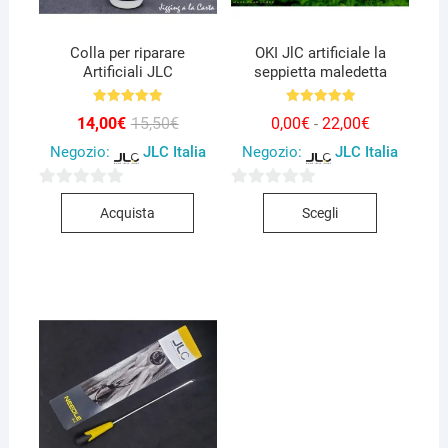
Colla per riparare
OKI JlC artificiale la
Artificiali JLC
seppietta maledetta
Valutato
Valutato
Il
Il
Fascia
14,00
€
15,50
€
0,00
€
22,00
€
-
4.94
5.00
prezzo
prezzo
di
su 5
su 5
Negozio:
JLC Italia
Negozio:
JLC Italia
originale
attuale
prezzo:
era:
è:
da
15,50€.
14,00€.
0,00€
a
Questo
0
0
22,00€
Acquista
Scegli
prodotto
s
s
ha
u
u
più
5
5
varianti.
Le
opzioni
possono
essere
scelte
nella