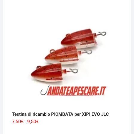
di
prezzo:
da
21,00€
a
29,50€
Testina di ricambio PIOMBATA per XIPI EVO JLC
Fascia
7,50
€
9,50
€
-
di