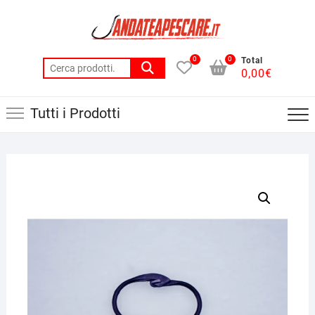
Skip
to
content
0
0
Total
Cerca:
0,00
€
Tutti i Prodotti