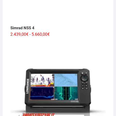
Simrad NSS 4
Fascia
2.439,00
€
5.660,00
€
-
di
prezzo:
da
2.439,00€
a
5.660,00€