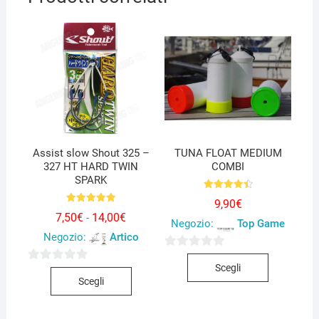
Assist slow Shout 325 –
TUNA FLOAT MEDIUM
327 HT HARD TWIN
COMBI
SPARK
Valutato
9,90
€
4.50
Valutato
su 5
Fascia
7,50
€
14,00
€
-
5.00
Negozio:
Top Game
di
su 5
Negozio:
Artico
prezzo:
da
Questo
0
7,50€
Scegli
a
Questo
0
prodotto
s
14,00€
Scegli
prodotto
s
ha
u
ha
u
più
5