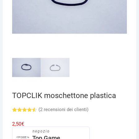
TOPCLIK moschettone plastica
(
2
recensioni dei clienti)
Valutato
2
4.50
su
2,50
€
5 su
base di
negozio
recension
Top Game