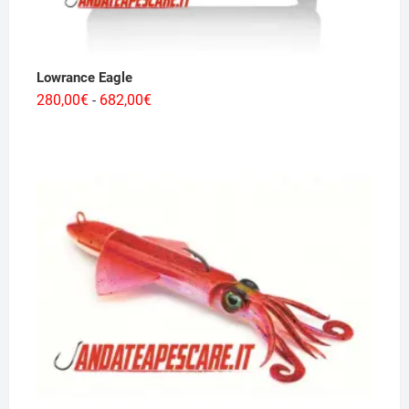
Lowrance Eagle
Fascia
280,00
€
682,00
€
-
di
prezzo:
da
280,00€
a
682,00€