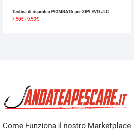
Testina di ricambio PIOMBATA per XIPI EVO JLC
Fascia
7,50
€
9,50
€
-
di
prezzo:
da
7,50€
a
9,50€
Come Funziona il nostro Marketplace