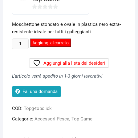
i
0
s
Moschettone stondato e ovale in plastica nero extra-
u
resistente ideale per tutti i galleggianti
5
TOPCLIK
Aggiungi al carrello
moschettone
plastica
Aggiungi alla lista dei desideri
quantità
L'articolo verrà spedito in 1-3 giorni lavorativi
Fai una domanda
COD:
Topg-topclick
Categorie:
Accessori Pesca
,
Top Game