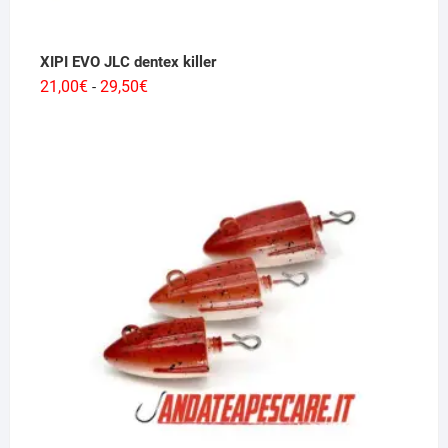
XIPI EVO JLC dentex killer
Fascia
21,00
€
29,50
€
-
di
prezzo:
da
21,00€
a
29,50€