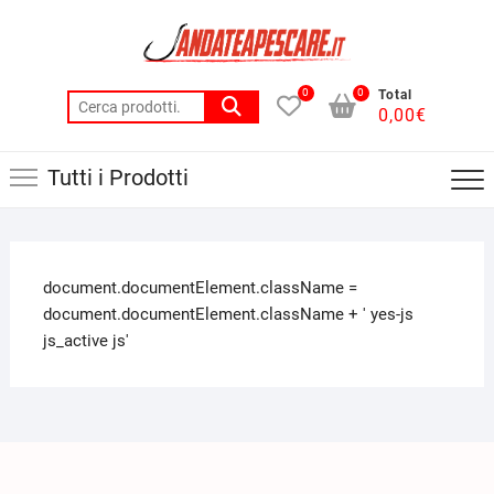
0
0
Total
0,00
€
Tutti i Prodotti
document.documentElement.className =
document.documentElement.className + ' yes-js
js_active js'