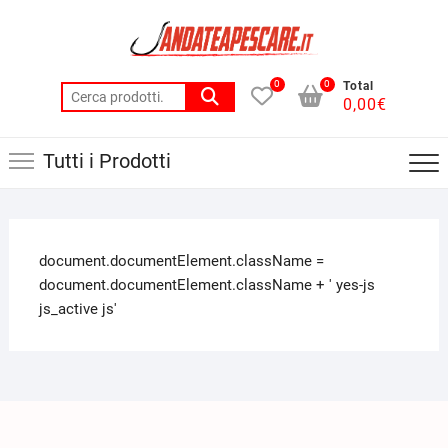
0
0
Total
0,00
€
Tutti i Prodotti
document.documentElement.className =
document.documentElement.className + ' yes-js
js_active js'