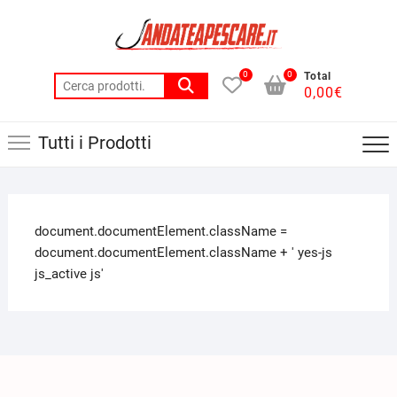
0
0
Total
0,00
€
Tutti i Prodotti
document.documentElement.className =
document.documentElement.className + ' yes-js
js_active js'