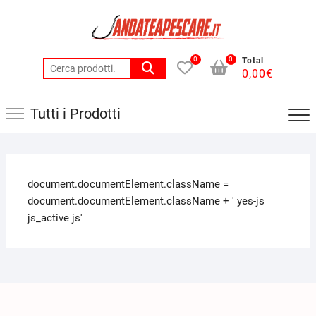
0
0
Total
0,00
€
Tutti i Prodotti
document.documentElement.className =
document.documentElement.className + ' yes-js
js_active js'