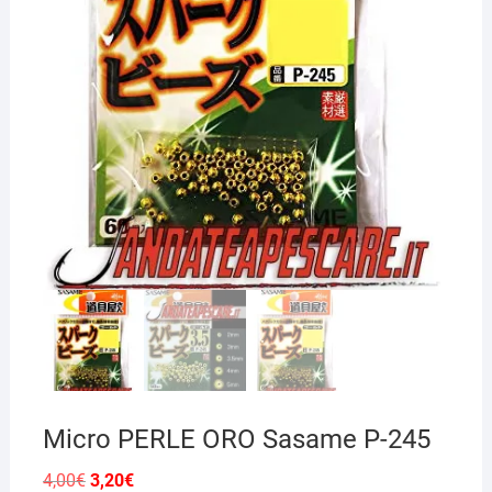
Micro PERLE ORO Sasame P-245
Il
Il
4,00
€
3,20
€