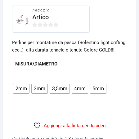
prezzo
prezzo
originale
attuale
era:
è:
negozio
4,00€.
3,20€.
Artico
0
s
Perline per montature da pesca (Bolentino light drifting
u
ecc..) alta durata tenacia e tenuta Colore GOLD!!!
5
MISURA\DIAMETRO
2mm
3mm
3,5mm
4mm
5mm
Aggiungi alla lista dei desideri
L'articolo verrà spedito in 1-3 giorni lavorativi