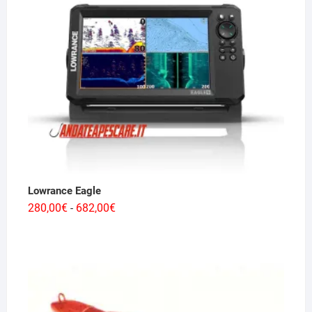
5.660,00€
Lowrance Eagle
Fascia
280,00
€
682,00
€
-
di
prezzo:
da
280,00€
a
682,00€