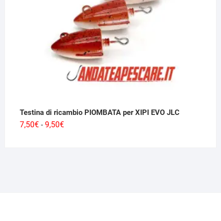
Testina di ricambio PIOMBATA per XIPI EVO JLC
Fascia
7,50
€
9,50
€
-
di
prezzo:
da
7,50€
a
9,50€