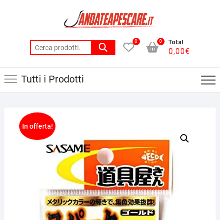
Skip
to
content
0
0
Total
Cerca:
0,00
€
Tutti i Prodotti
In offerta!