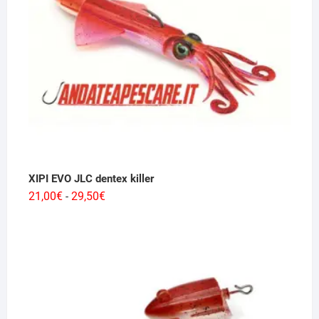
XIPI EVO JLC dentex killer
Fascia
21,00
€
29,50
€
-
di
prezzo:
da
21,00€
a
29,50€