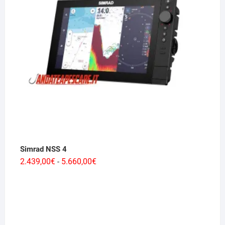
Simrad NSS 4
Fascia
2.439,00
€
5.660,00
€
-
di
prezzo:
da
2.439,00€
a