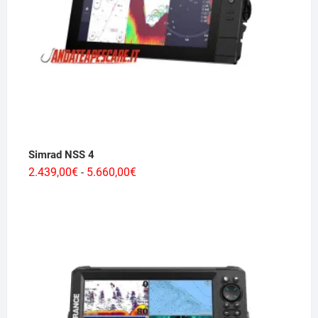
Simrad NSS 4
Fascia
2.439,00
€
5.660,00
€
-
di
prezzo:
da
2.439,00€
a
5.660,00€