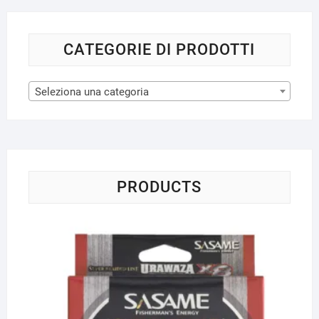
essere
essere
scelte
scelte
nella
nella
CATEGORIE DI PRODOTTI
pagina
pagina
del
del
Seleziona una categoria
prodotto
prodotto
PRODUCTS