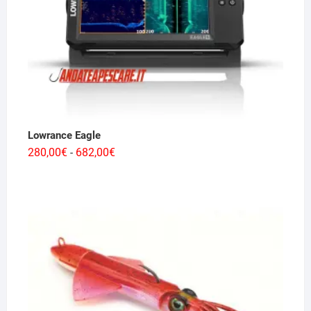
Lowrance Eagle
Fascia
280,00
€
682,00
€
-
di
prezzo:
da
280,00€
a
682,00€