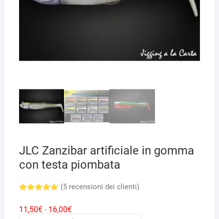
JLC Zanzibar artificiale in gomma
con testa piombata
(
5
recensioni dei clienti)
Valutato
5
5.00
su 5
Fascia
11,50
€
16,00
€
-
su base
di