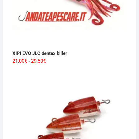
XIPI EVO JLC dentex killer
Fascia
21,00
€
29,50
€
-
di
prezzo:
da
21,00€
a
29,50€