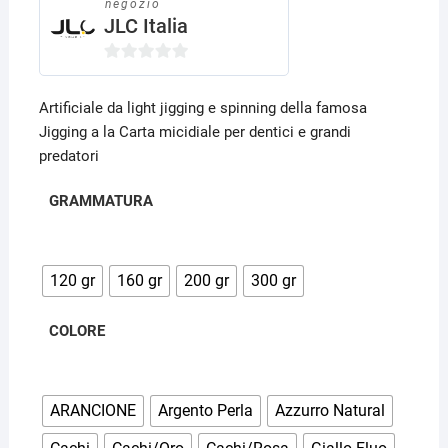
di
negozio
prezzo:
recensioni
JLC Italia
da
11,50€
a
16,00€
0
s
Artificiale da light jigging e spinning della famosa
u
Jigging a la Carta micidiale per dentici e grandi
5
predatori
GRAMMATURA
120 gr
160 gr
200 gr
300 gr
COLORE
ARANCIONE
Argento Perla
Azzurro Natural