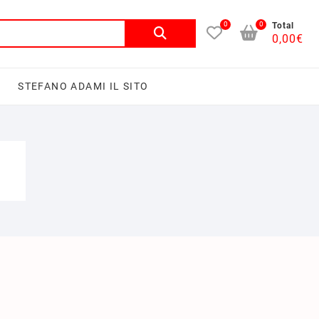
0
0
Total
0,00
€
I
STEFANO ADAMI IL SITO