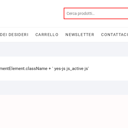
 DEI DESIDERI
CARRELLO
NEWSLETTER
CONTATTAC
tElement.className + ' yes-js js_active js'