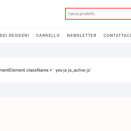
 DEI DESIDERI
CARRELLO
NEWSLETTER
CONTATTAC
tElement.className + ' yes-js js_active js'