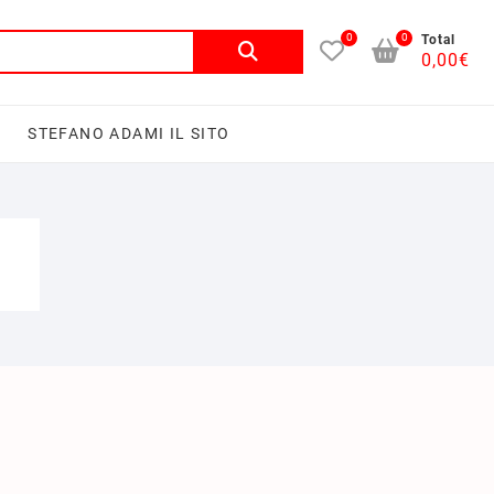
0
0
Total
0,00
€
I
STEFANO ADAMI IL SITO