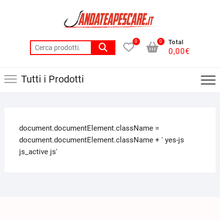
0
0
Total
0,00
€
Tutti i Prodotti
document.documentElement.className =
document.documentElement.className + ' yes-js
js_active js'