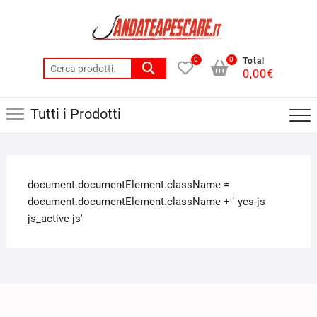
0
0
Total
0,00
€
Tutti i Prodotti
document.documentElement.className =
document.documentElement.className + ' yes-js
js_active js'