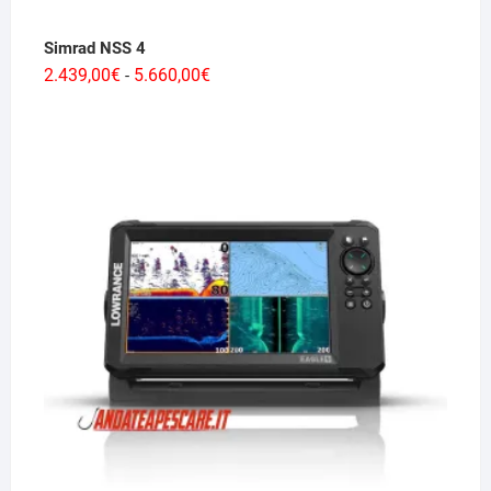
Simrad NSS 4
Fascia
2.439,00
€
5.660,00
€
-
di
prezzo:
da
2.439,00€
a
5.660,00€