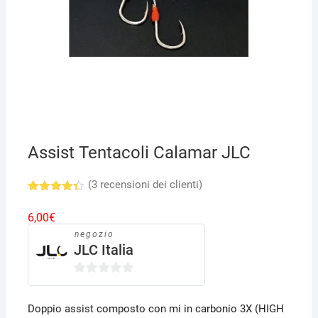
Assist Tentacoli Calamar JLC
(
3
recensioni dei clienti)
Valutato
3
4.33
su
6,00
€
5 su
base di
negozio
recension
JLC Italia
i
0
s
Doppio assist composto con mi in carbonio 3X (HIGH
u