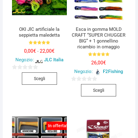
OKI JlC artificiale la
Esca in gomma MOLD
seppietta maledetta
CRAFT “SUPER CHUGGER
BIG” + 1 gonnellino
ricambio in omaggio
Valutato
Fascia
0,00
€
22,00
€
-
5.00
di
su 5
Negozio:
JLC Italia
prezzo:
Valutato
26,00
€
5.00
da
su 5
0,00€
Negozio:
F2Fishing
a
Questo
0
22,00€
Scegli
prodotto
s
Questo
0
ha
u
Scegli
prodotto
s
più
5
ha
u
varianti.
più
5
Le
varianti.
opzioni
Le
possono
In offerta!
opzioni
essere
possono