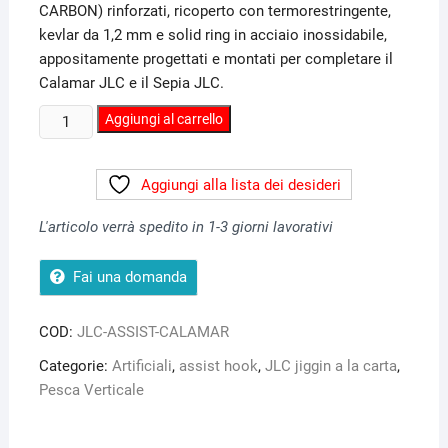
CARBON) rinforzati, ricoperto con termorestringente,
5
kevlar da 1,2 mm e solid ring in acciaio inossidabile,
appositamente progettati e montati per completare il
Calamar JLC e il Sepia JLC.
Assist
Aggiungi al carrello
Tentacoli
Calamar
Aggiungi alla lista dei desideri
JLC
quantità
L'articolo verrà spedito in 1-3 giorni lavorativi
Fai una domanda
COD:
JLC-ASSIST-CALAMAR
Categorie:
Artificiali
,
assist hook
,
JLC jiggin a la carta
,
Pesca Verticale