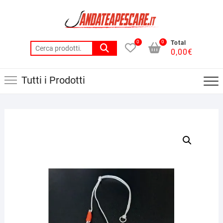
Skip
to
content
0
0
Total
Cerca:
0,00
€
Tutti i Prodotti