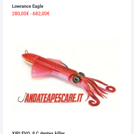
Lowrance Eagle
Fascia
280,00
€
682,00
€
-
di
prezzo:
da
280,00€
a
682,00€
XIPI EVO JLC dentex killer