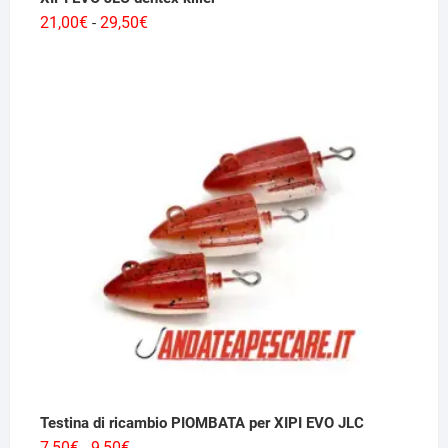
Fascia
21,00
€
29,50
€
-
di
prezzo:
da
21,00€
a
29,50€
Testina di ricambio PIOMBATA per XIPI EVO JLC
Fascia
7,50
€
9,50
€