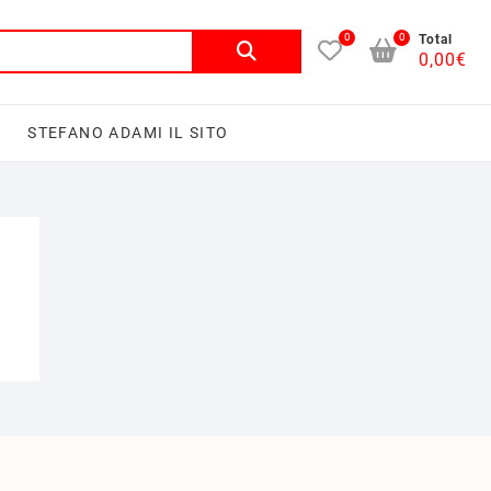
0
0
Total
0,00
€
I
STEFANO ADAMI IL SITO