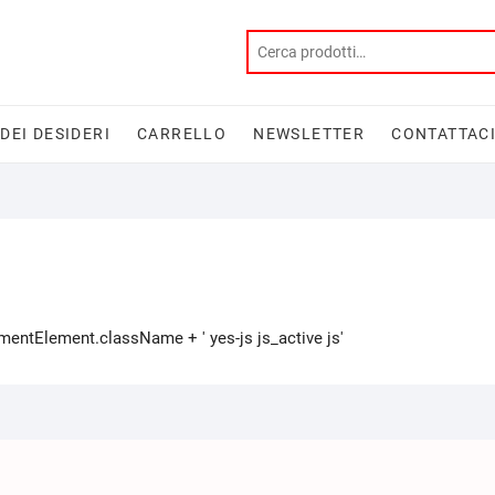
 DEI DESIDERI
CARRELLO
NEWSLETTER
CONTATTAC
tElement.className + ' yes-js js_active js'