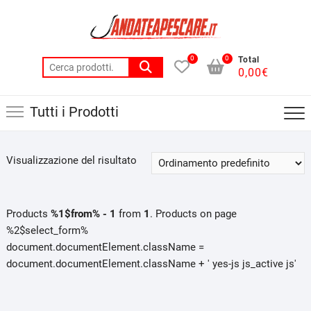
Skip
to
content
0
0
Total
Cerca:
0,00
€
Tutti i Prodotti
Visualizzazione del risultato
Products
%1$from% - 1
from
1
. Products on page
%2$select_form%
document.documentElement.className =
document.documentElement.className + ' yes-js js_active js'