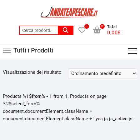
Skip
to
content
0
0
Total
Cerca:
0,00
€
Tutti i Prodotti
Visualizzazione del risultato
Products
%1$from% - 1
from
1
. Products on page
%2$select_form%
document.documentElement.className =
document.documentElement.className + ' yes-js js_active js'