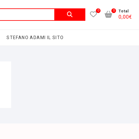
0
0
Total
0,00
€
STEFANO ADAMI IL SITO