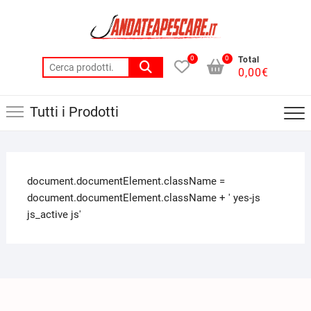
0
0
Total
0,00
€
Tutti i Prodotti
document.documentElement.className =
document.documentElement.className + ' yes-js
js_active js'