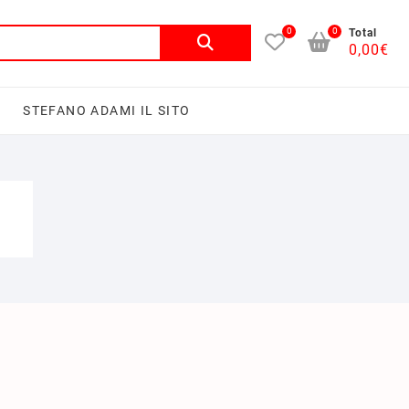
0
0
Total
0,00
€
I
STEFANO ADAMI IL SITO