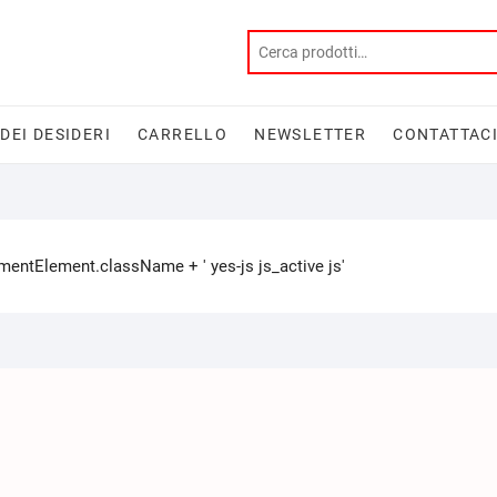
 DEI DESIDERI
CARRELLO
NEWSLETTER
CONTATTAC
tElement.className + ' yes-js js_active js'