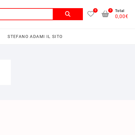
0
0
Total
0,00
€
I
STEFANO ADAMI IL SITO