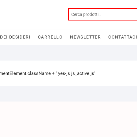
 DEI DESIDERI
CARRELLO
NEWSLETTER
CONTATTAC
tElement.className + ' yes-js js_active js'