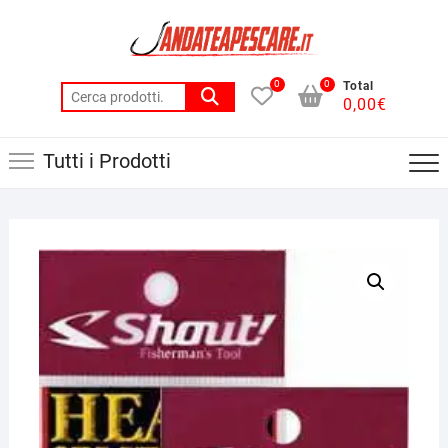
Skip
to
content
0
0
Total
Cerca:
0,00
€
Tutti i Prodotti