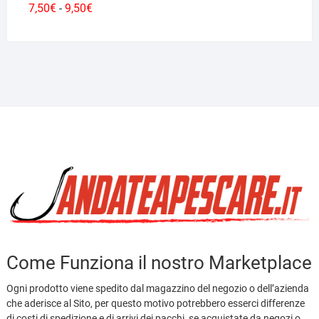
Fascia
7,50
€
9,50
€
-
di
prezzo:
da
7,50€
a
9,50€
Come Funziona il nostro Marketplace
Ogni prodotto viene spedito dal magazzino del negozio o dell’azienda
che aderisce al Sito, per questo motivo potrebbero esserci differenze
di costi di spedizione e di arrivi dei pacchi, se acquistate da negozi o