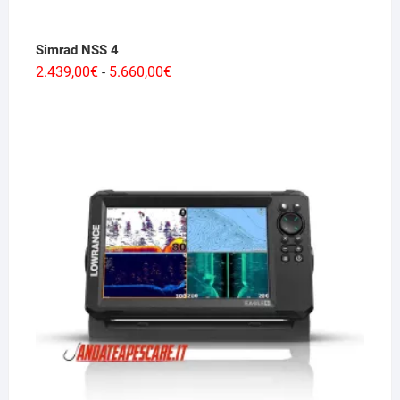
Simrad NSS 4
Fascia
2.439,00
€
5.660,00
€
-
di
prezzo:
da
2.439,00€
a
5.660,00€