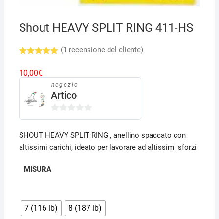
Shout HEAVY SPLIT RING 411-HS
(
1
recensione del cliente)
Valutato
1
5.00
su 5
10,00
€
su base
di
negozio
recensioni
Artico
0
s
SHOUT HEAVY SPLIT RING , anellino spaccato con
u
altissimi carichi, ideato per lavorare ad altissimi sforzi
5
MISURA
7 (116 lb)
8 (187 lb)