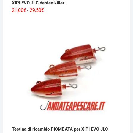
XIPI EVO JLC dentex killer
Fascia
21,00
€
29,50
€
-
di
prezzo:
da
21,00€
a
29,50€
Testina di ricambio PIOMBATA per XIPI EVO JLC