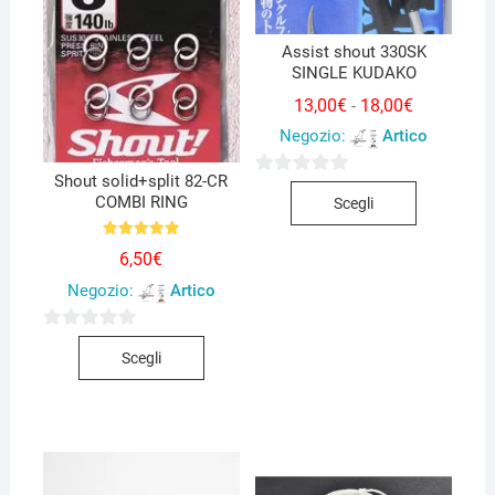
Assist shout 330SK
SINGLE KUDAKO
Fascia
13,00
€
18,00
€
-
di
Negozio:
Artico
prezzo:
da
13,00€
Shout solid+split 82-CR
a
Questo
0
COMBI RING
18,00€
Scegli
prodotto
s
ha
u
Valutato
6,50
€
5.00
più
5
su 5
Negozio:
Artico
varianti.
Le
Questo
0
opzioni
Scegli
prodotto
s
possono
ha
u
essere
più
5
scelte
varianti.
nella
Le
pagina