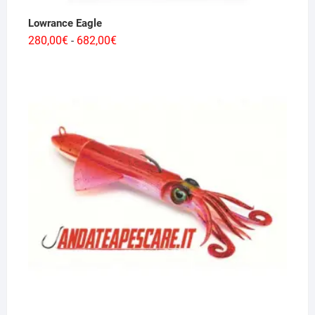
Lowrance Eagle
Fascia
280,00
€
682,00
€
-
di
prezzo:
da
280,00€
a
682,00€