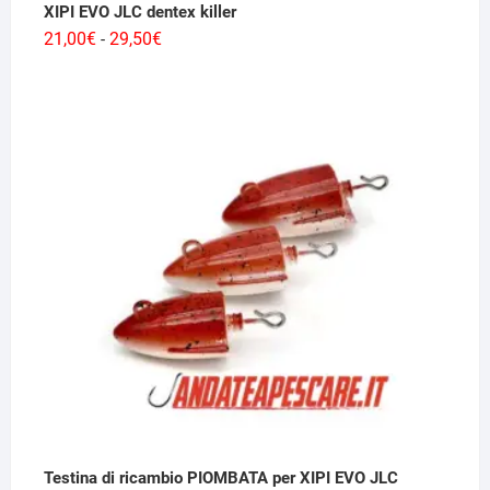
XIPI EVO JLC dentex killer
Fascia
21,00
€
29,50
€
-
di
prezzo:
da
21,00€
a
29,50€
Testina di ricambio PIOMBATA per XIPI EVO JLC