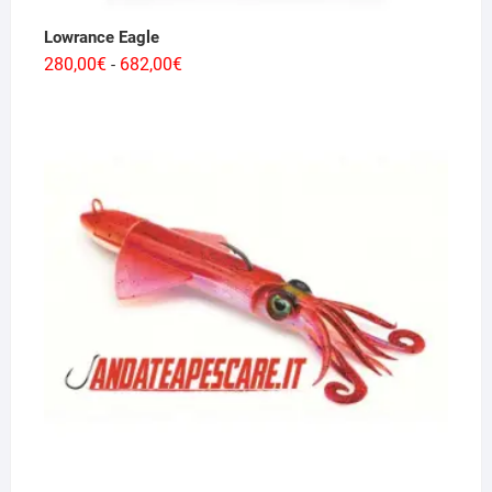
Lowrance Eagle
Fascia
280,00
€
682,00
€
-
di
prezzo:
da
280,00€
a
682,00€