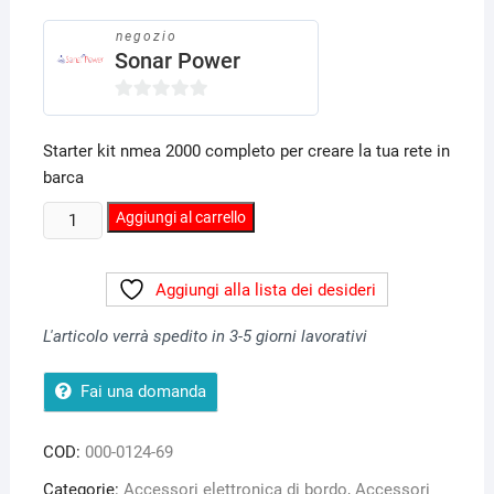
prezzo
prezzo
originale
attuale
era:
è:
negozio
110,00€.
99,00€.
Sonar Power
0
s
Starter kit nmea 2000 completo per creare la tua rete in
u
barca
5
Nemea
Aggiungi al carrello
2000
starter
Aggiungi alla lista dei desideri
kit
quantità
L'articolo verrà spedito in 3-5 giorni lavorativi
Fai una domanda
COD:
000-0124-69
Categorie:
Accessori elettronica di bordo
,
Accessori