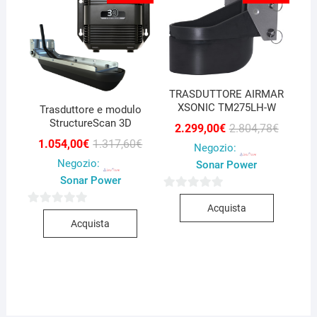
TRASDUTTORE AIRMAR
XSONIC TM275LH-W
Trasduttore e modulo
StructureScan 3D
Il
Il
2.299,00
€
2.804,78
€
prezzo
prezzo
Il
Il
1.054,00
€
1.317,60
€
Negozio:
original
attuale
prezzo
prezzo
era:
è:
Negozio:
originale
attuale
Sonar Power
2.804,78
2.299,00
era:
è:
Sonar Power
1.317,60€.
1.054,00€.
0
Acquista
0
s
Acquista
s
u
u
5
5