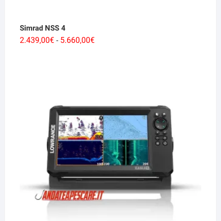
Simrad NSS 4
Fascia
2.439,00
€
5.660,00
€
-
di
prezzo:
da
2.439,00€
a
5.660,00€