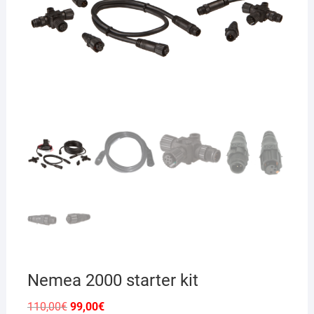
Nemea 2000 starter kit
Il
Il
110,00
€
99,00
€