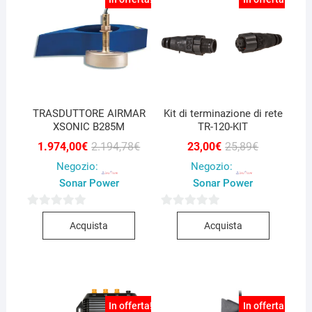
TRASDUTTORE AIRMAR
Kit di terminazione di rete
XSONIC B285M
TR-120-KIT
Il
Il
Il
Il
1.974,00
€
2.194,78
€
23,00
€
25,89
€
prezzo
prezzo
prezzo
prezzo
Negozio:
Negozio:
originale
attuale
originale
attuale
era:
è:
era:
è:
Sonar Power
Sonar Power
2.194,78€.
1.974,00€.
25,89€.
23,00€.
0
0
Acquista
Acquista
s
s
u
u
5
5
In offerta!
In offerta!