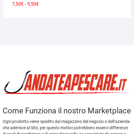
Fascia
7,50
€
9,50
€
-
di
prezzo:
da
7,50€
a
9,50€
Come Funziona il nostro Marketplace
Ogni prodotto viene spedito dal magazzino del negozio o dell’azienda
che aderisce al Sito, per questo motivo potrebbero esserci differenze
di costi di spedizione e di arrivi dei pacchi, se acquistate da negozi o