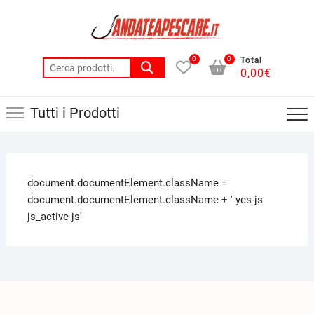
0
0
Total
0,00
€
Tutti i Prodotti
document.documentElement.className =
document.documentElement.className + ' yes-js
js_active js'