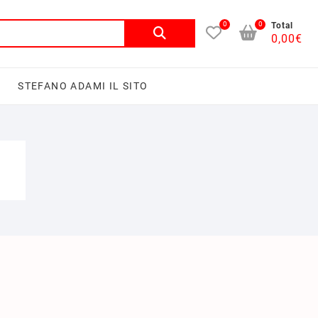
0
0
Total
0,00
€
I
STEFANO ADAMI IL SITO