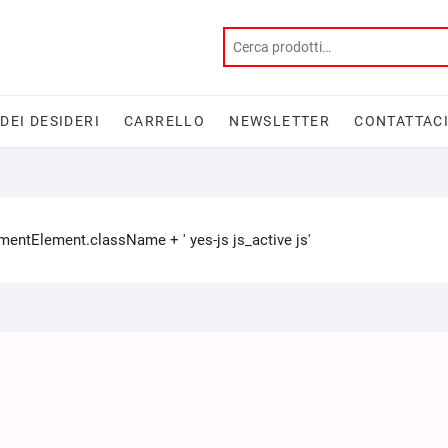
 DEI DESIDERI
CARRELLO
NEWSLETTER
CONTATTAC
tElement.className + ' yes-js js_active js'