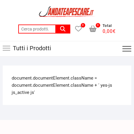
0
0
Total
0,00
€
Tutti i Prodotti
document.documentElement.className =
document.documentElement.className + ' yes-js
js_active js'