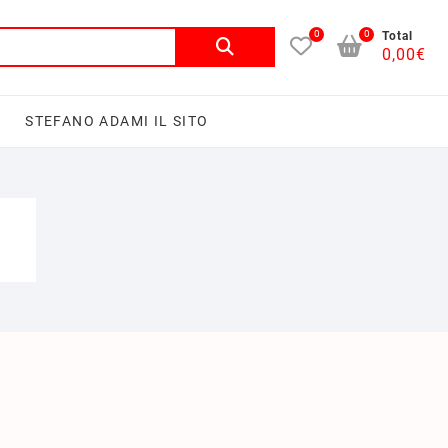
0
0
Total
0,00
€
I
STEFANO ADAMI IL SITO