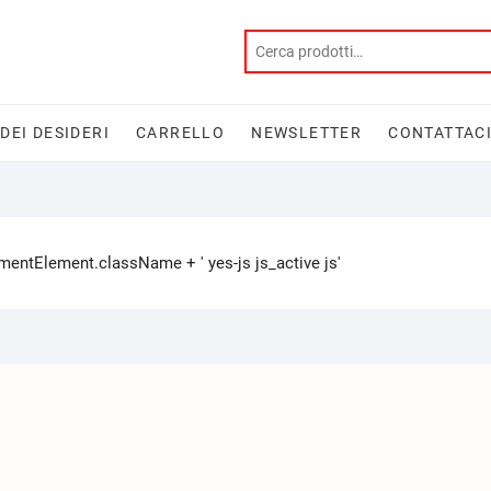
 DEI DESIDERI
CARRELLO
NEWSLETTER
CONTATTAC
tElement.className + ' yes-js js_active js'