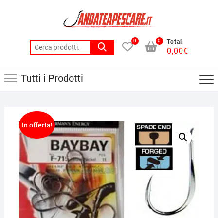
Skip
to
content
0
0
Total
Cerca:
0,00
€
Tutti i Prodotti
In offerta!