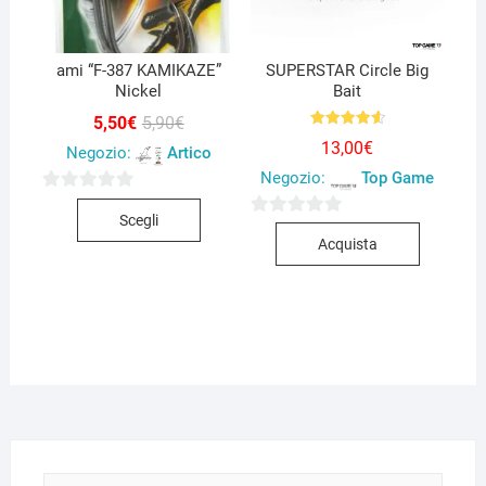
nella
pagina
pagina
del
del
prodotto
ami “F-387 KAMIKAZE”
SUPERSTAR Circle Big
Nickel
Bait
prodotto
Il
Il
5,50
€
5,90
€
prezzo
prezzo
Valutato
13,00
€
4.67
Negozio:
Artico
originale
attuale
su 5
era:
è:
Negozio:
Top Game
5,90€.
5,50€.
Questo
0
Scegli
0
prodotto
s
Acquista
s
ha
u
u
più
5
5
varianti.
Le
opzioni
possono
essere
scelte
nella