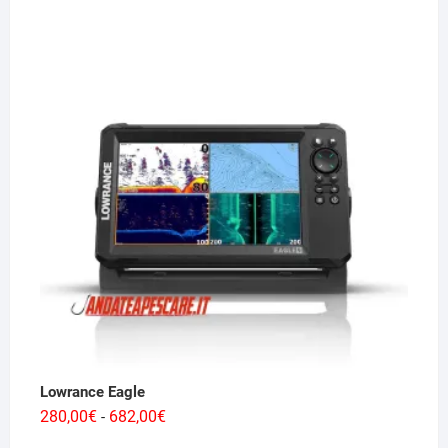
di
prezzo:
da
2.439,00€
a
5.660,00€
Lowrance Eagle
Fascia
280,00
€
682,00
€
-
di