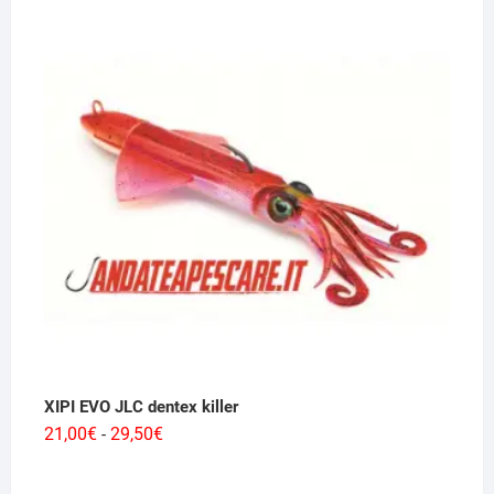
prezzo:
da
280,00€
a
682,00€
XIPI EVO JLC dentex killer
Fascia
21,00
€
29,50
€
-
di
prezzo: