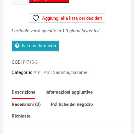
BAY
BAY
Aggiungi alla lista dei desideri
Sasame
F.715
L'articolo verrà spedito in 1-3 giorni lavorativi
-
Black
Fai una domanda
Nichel
quantità
COD:
F-715-3
Categorie:
Ami
,
Ami Sasame
,
Sasame
Descrizione
Informazioni aggiuntive
Recensioni (0)
Politiche del negozio
Richieste