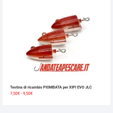
da
21,00€
a
29,50€
Testina di ricambio PIOMBATA per XIPI EVO JLC
Fascia
7,50
€
9,50
€
-
di
prezzo:
da