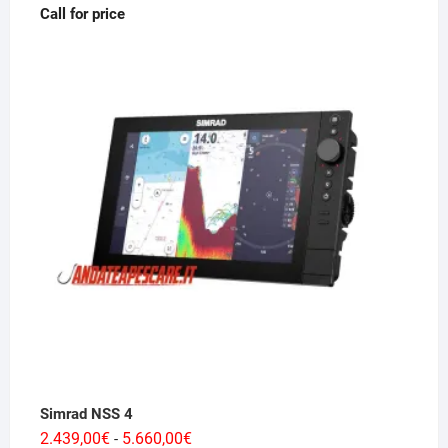
Call for price
Simrad NSS 4
Fascia
2.439,00
€
5.660,00
€
-