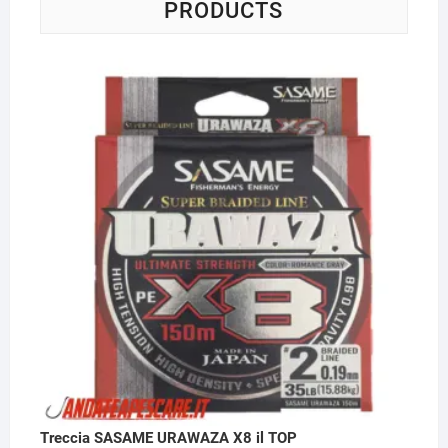
pagina
PRODUCTS
del
prodotto
Treccia SASAME URAWAZA X8 il TOP