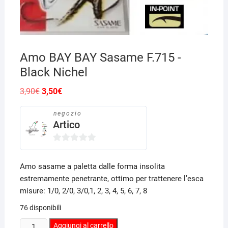
Amo BAY BAY Sasame F.715 -
Black Nichel
Il
Il
3,90
€
3,50
€
prezzo
prezzo
originale
attuale
era:
è:
negozio
3,90€.
3,50€.
Artico
0
s
Amo sasame a paletta dalle forma insolita
u
estremamente penetrante, ottimo per trattenere l’esca
5
misure: 1/0, 2/0, 3/0,1, 2, 3, 4, 5, 6, 7, 8
76 disponibili
Amo
Aggiungi al carrello