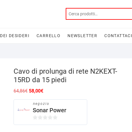
 DEI DESIDERI
CARRELLO
NEWSLETTER
CONTATTAC
Cavo di prolunga di rete N2KEXT-
15RD da 15 piedi
Il
Il
64,86
€
58,00
€
prezzo
prezzo
originale
attuale
era:
è:
negozio
64,86€.
58,00€.
Sonar Power
0
s