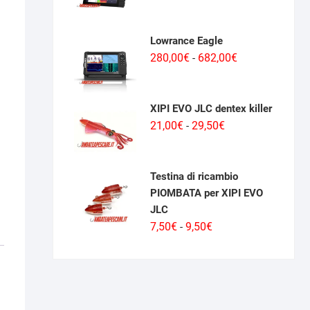
di
prezzo:
da
Lowrance Eagle
2.439,00€
Fascia
280,00
€
682,00
€
-
a
di
5.660,00€
prezzo:
da
XIPI EVO JLC dentex killer
280,00€
Fascia
21,00
€
29,50
€
-
a
di
682,00€
prezzo:
da
Testina di ricambio
21,00€
PIOMBATA per XIPI EVO
a
JLC
29,50€
Fascia
7,50
€
9,50
€
-
di
prezzo:
da
7,50€
a