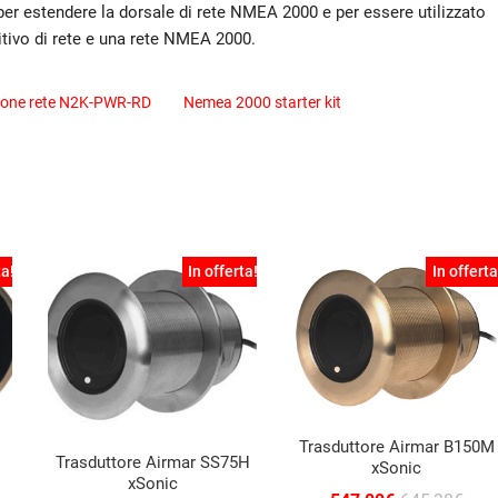
er estendere la dorsale di rete NMEA 2000 e per essere utilizzato
itivo di rete e una rete NMEA 2000.
ione rete N2K-PWR-RD
Nemea 2000 starter kit
ta!
In offerta!
In offerta
Trasduttore Airmar B150M
Trasduttore Airmar SS75H
xSonic
xSonic