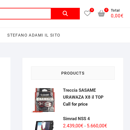
0
0
Cerca:
Total
0,00
€
I
STEFANO ADAMI IL SITO
PRODUCTS
Treccia SASAME
URAWAZA X8 il TOP
Call for price
Simrad NSS 4
Fascia
2.439,00
€
5.660,00
€
-