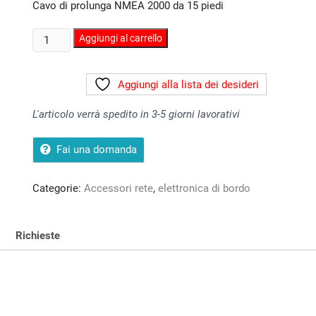
Cavo di prolunga NMEA 2000 da 15 piedi
u
5
Cavo
Aggiungi al carrello
di
prolunga
Aggiungi alla lista dei desideri
di
rete
L'articolo verrà spedito in 3-5 giorni lavorativi
N2KEXT-
15RD
Fai una domanda
da
15
piedi
Categorie:
Accessori rete
,
elettronica di bordo
quantità
Richieste