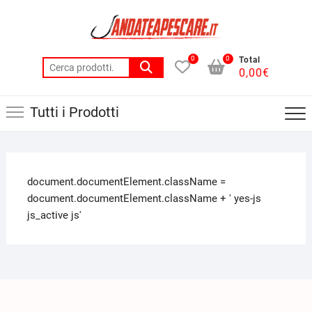
0
0
Total
0,00
€
Tutti i Prodotti
document.documentElement.className =
document.documentElement.className + ' yes-js
js_active js'