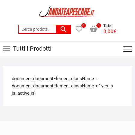
0
0
Total
0,00
€
Tutti i Prodotti
document.documentElement.className =
document.documentElement.className + ' yes-js
js_active js'