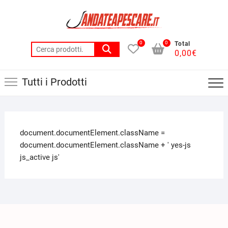
0
0
Total
0,00
€
Tutti i Prodotti
document.documentElement.className =
document.documentElement.className + ' yes-js
js_active js'